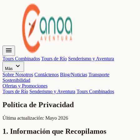
menu
Tours Combinados
Tours de Río
Senderismo y Aventura
expand_more
Más
Sobre Nosotros
Contáctenos
Blog/Noticias
Transporte
Sostenibilidad
Ofertas y Promociones
Tours de Río
Senderismo y Aventura
Tours Combinados
Política de Privacidad
Última actualización: Mayo 2026
1. Información que Recopilamos