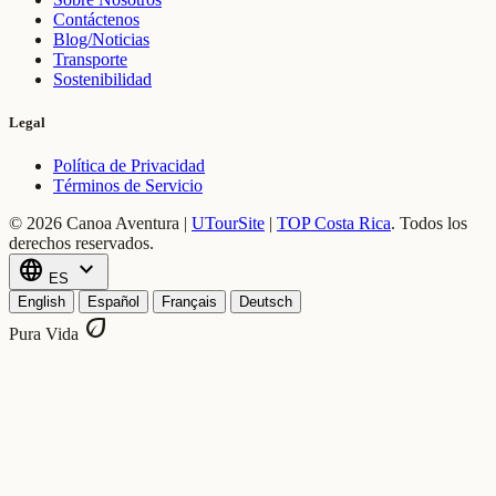
Contáctenos
Blog/Noticias
Transporte
Sostenibilidad
Legal
Política de Privacidad
Términos de Servicio
© 2026 Canoa Aventura |
UTourSite
|
TOP Costa Rica
.
Todos los
derechos reservados.
language
expand_more
ES
English
Español
Français
Deutsch
eco
Pura Vida