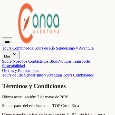
menu
Tours Combinados
Tours de Río
Senderismo y Aventura
expand_more
Más
Sobre Nosotros
Contáctenos
Blog/Noticias
Transporte
Sostenibilidad
Ofertas y Promociones
Tours de Río
Senderismo y Aventura
Tours Combinados
Términos y Condiciones
Última actualización: 7 de mayo de 2026
Somos parte del ecosistema de TOP Costa Rica
Como miembro activo de la asociación TOP Costa Rica, Canoa