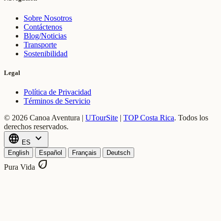
Sobre Nosotros
Contáctenos
Blog/Noticias
Transporte
Sostenibilidad
Legal
Política de Privacidad
Términos de Servicio
© 2026 Canoa Aventura |
UTourSite
|
TOP Costa Rica
.
Todos los
derechos reservados.
language
expand_more
ES
English
Español
Français
Deutsch
eco
Pura Vida