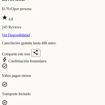
$
170.63
por persona
star
4.8
245
Reviews
Ver Disponibilidad
Cancelación gratuita hasta 48h antes.
share
Compartir este tour
bolt
Confirmación Instantánea
check_circle
Niños pagan menos
check_circle
Transporte Incluido
check_circle