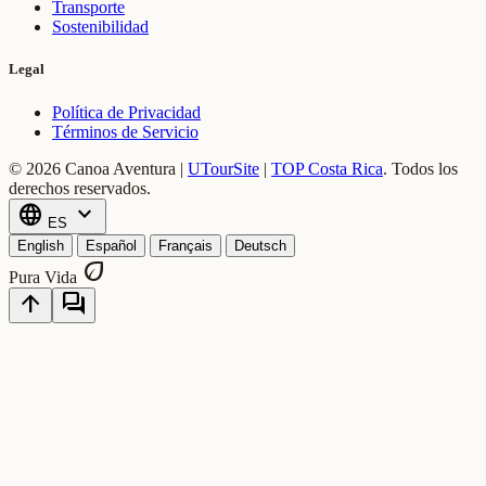
Transporte
Sostenibilidad
Legal
Política de Privacidad
Términos de Servicio
© 2026 Canoa Aventura |
UTourSite
|
TOP Costa Rica
.
Todos los
derechos reservados.
language
expand_more
ES
English
Español
Français
Deutsch
eco
Pura Vida
arrow_upward
forum