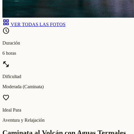
grid_view
VER TODAS LAS FOTOS
schedule
Duración
6 horas
fitness_center
Dificultad
Moderada (Caminata)
favorite
Ideal Para
Aventura y Relajación
Caminata al Volcán con Aguas Termales