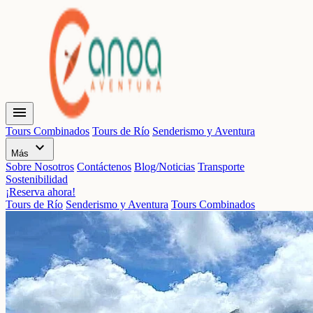
menu
Tours Combinados
Tours de Río
Senderismo y Aventura
expand_more
Más
Sobre Nosotros
Contáctenos
Blog/Noticias
Transporte
Sostenibilidad
¡Reserva ahora!
Tours de Río
Senderismo y Aventura
Tours Combinados