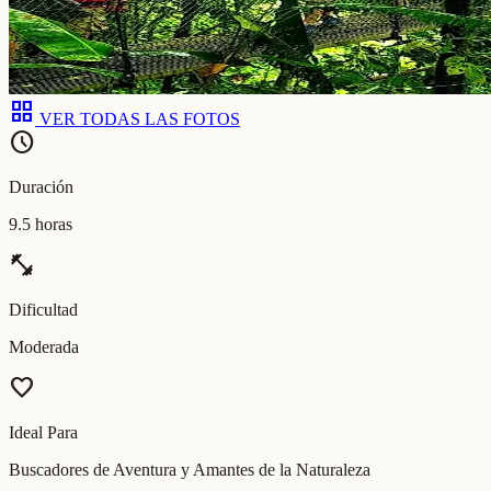
grid_view
VER TODAS LAS FOTOS
schedule
Duración
9.5 horas
fitness_center
Dificultad
Moderada
favorite
Ideal Para
Buscadores de Aventura y Amantes de la Naturaleza