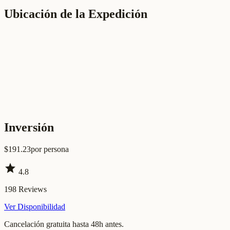
Ubicación de la Expedición
Inversión
$
191.23
por persona
star
4.8
198
Reviews
Ver Disponibilidad
Cancelación gratuita hasta 48h antes.