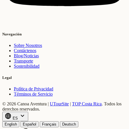
Navegación
Sobre Nosotros
Contáctenos
Blog/Noticias
Transporte
Sostenibilidad
Legal
Política de Privacidad
Términos de Servicio
© 2026 Canoa Aventura |
UTourSite
|
TOP Costa Rica
.
Todos los
derechos reservados.
language
expand_more
ES
English
Español
Français
Deutsch