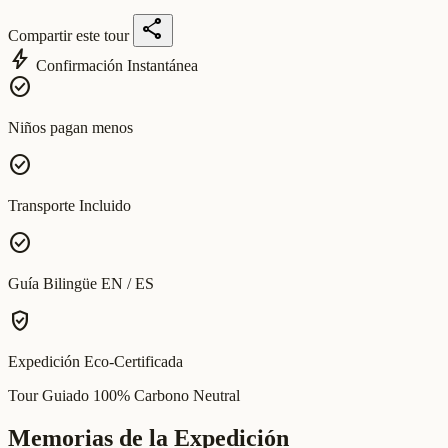
share
Compartir este tour
bolt
Confirmación Instantánea
check_circle
Niños pagan menos
check_circle
Transporte Incluido
check_circle
Guía Bilingüe EN / ES
verified_user
Expedición Eco-Certificada
Tour Guiado 100% Carbono Neutral
Memorias de la Expedición