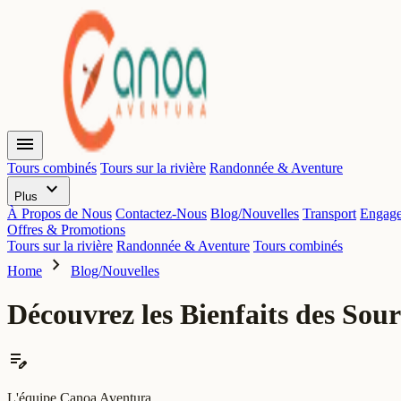
menu
Tours combinés
Tours sur la rivière
Randonnée & Aventure
expand_more
Plus
À Propos de Nous
Contactez-Nous
Blog/Nouvelles
Transport
Engage
Offres & Promotions
Tours sur la rivière
Randonnée & Aventure
Tours combinés
chevron_right
Home
Blog/Nouvelles
Découvrez les Bienfaits des Sou
edit_note
L'équipe Canoa Aventura