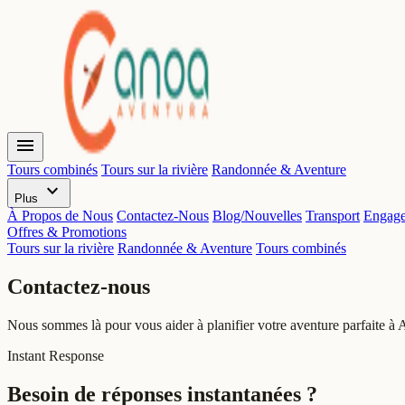
menu
Tours combinés
Tours sur la rivière
Randonnée & Aventure
expand_more
Plus
À Propos de Nous
Contactez-Nous
Blog/Nouvelles
Transport
Engage
Offres & Promotions
Tours sur la rivière
Randonnée & Aventure
Tours combinés
Contactez-nous
Nous sommes là pour vous aider à planifier votre aventure parfaite à A
Instant Response
Besoin de réponses instantanées ?