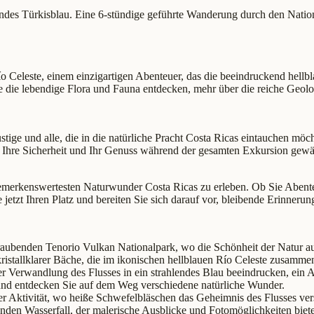
endes Türkisblau. Eine 6-stündige geführte Wanderung durch den Natio
 Celeste, einem einzigartigen Abenteuer, das die beeindruckend hellbl
ie lebendige Flora und Fauna entdecken, mehr über die reiche Geolog
ustige und alle, die in die natürliche Pracht Costa Ricas eintauchen mö
 Ihre Sicherheit und Ihr Genuss während der gesamten Exkursion gewähr
bemerkenswertesten Naturwunder Costa Ricas zu erleben. Ob Sie Abente
e jetzt Ihren Platz und bereiten Sie sich darauf vor, bleibende Erinner
ubenden Tenorio Vulkan Nationalpark, wo die Schönheit der Natur auf
ristallklarer Bäche, die im ikonischen hellblauen Río Celeste zusammen
r Verwandlung des Flusses in ein strahlendes Blau beeindrucken, ein 
nd entdecken Sie auf dem Weg verschiedene natürliche Wunder.
r Aktivität, wo heiße Schwefelbläschen das Geheimnis des Flusses ver
den Wasserfall, der malerische Ausblicke und Fotomöglichkeiten biete