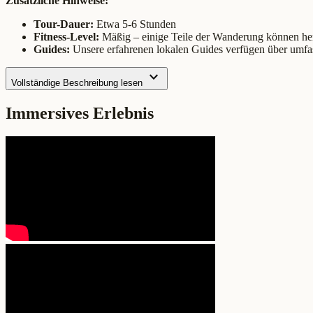
Zusätzliche Hinweise:
Tour-Dauer:
Etwa 5-6 Stunden
Fitness-Level:
Mäßig – einige Teile der Wanderung können her
Guides:
Unsere erfahrenen lokalen Guides verfügen über umfas
expand_more
Vollständige Beschreibung lesen
Immersives Erlebnis