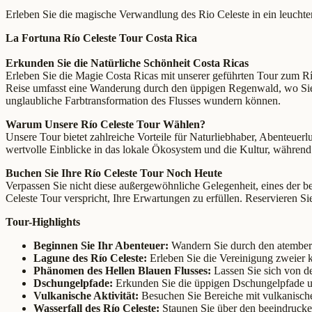
Erleben Sie die magische Verwandlung des Rio Celeste in ein leucht
La Fortuna Río Celeste Tour Costa Rica
Erkunden Sie die Natürliche Schönheit Costa Ricas
Erleben Sie die Magie Costa Ricas mit unserer geführten Tour zum Río
Reise umfasst eine Wanderung durch den üppigen Regenwald, wo Sie d
unglaubliche Farbtransformation des Flusses wundern können.
Warum Unsere Río Celeste Tour Wählen?
Unsere Tour bietet zahlreiche Vorteile für Naturliebhaber, Abenteuerl
wertvolle Einblicke in das lokale Ökosystem und die Kultur, während
Buchen Sie Ihre Río Celeste Tour Noch Heute
Verpassen Sie nicht diese außergewöhnliche Gelegenheit, eines der 
Celeste Tour verspricht, Ihre Erwartungen zu erfüllen. Reservieren Si
Tour-Highlights
Beginnen Sie Ihr Abenteuer:
Wandern Sie durch den atembera
Lagune des Río Celeste:
Erleben Sie die Vereinigung zweier k
Phänomen des Hellen Blauen Flusses:
Lassen Sie sich von de
Dschungelpfade:
Erkunden Sie die üppigen Dschungelpfade u
Vulkanische Aktivität:
Besuchen Sie Bereiche mit vulkanische
Wasserfall des Río Celeste:
Staunen Sie über den beeindrucken