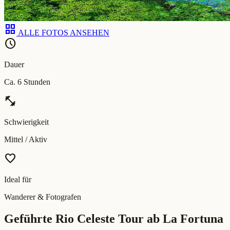
grid_view
ALLE FOTOS ANSEHEN
schedule
Dauer
Ca. 6 Stunden
fitness_center
Schwierigkeit
Mittel / Aktiv
favorite
Ideal für
Wanderer & Fotografen
Geführte Rio Celeste Tour ab La Fortuna