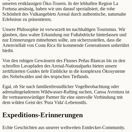
unseren erstklassigen Öko-Touren. In der lebhaften Region La
Fortuna ansässig, haben wir uns darauf spezialisiert, die rohe
Schönheit des Vulkangebiets Arenal durch authentische, naturnahe
Erlebnisse zu präsentieren.
Unsere Philosophie ist verwurzelt im nachhaltigen Tourismus. Wir
glauben, dass wahre Erkundung nur Fußabdrücke hinterlassen und
nur Erinnerungen mitnehmen sollte, um sicherzustellen, dass die
Artenvielfalt von Costa Rica für kommende Generationen unberührt
bleibt.
Von den ruhigen Gewässern des Flusses Peñas Blancas bis zu den
schroffen Lavapfaden des Arenal-Nationalparks bieten unsere
zertifizierten Guides tiefe Einblicke in die komplexen Ökosysteme
des Nebelwaldes und des tropischen Tieflands.
Egal, ob Sie nach familienfreundlicher Vogelbeobachtung oder
adrenalingeladenem Wildwasser-Rafting suchen, Canoa Aventura ist
Ihr vertrauenswürdiger Partner für eine sinnvolle Verbindung mit
dem wilden Geist des 'Pura Vida'-Lebensstils.
Expeditions-Erinnerungen
Echte Geschichten aus unserer weltweiten Entdecker-Community.