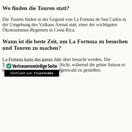
Wo finden die Touren statt?
Die Touren finden in der Gegend von La Fortuna de San Carlos in
der Umgebung des Vulkans Arenal statt, einer der wichtigsten
Ökotourismus-Regionen in Costa Rica.
Wann ist die beste Zeit, um La Fortuna zu besuchen
und Touren zu machen?
La Fortuna kann das ganze Jahr über besucht werden. Die
Trockenzeit bietet eine bessere Sicht, während die grüne Saison es
Vertrauenswürdige Seite
ermöglicht, einen üppigeren Regenwald zu genießen.
Verifiziert von:
Trustindex
Sind die Touren für Familien und Kinder geeignet?
Ja, viele unserer Aktivitäten sind für Familien einschließlich Kindern
geeignet, immer unter angemessenen Sicherheitsbedingungen und
unter Aufsicht von Guides.
Warum Canoa Aventura in La Fortuna wählen?
Canoa Aventura bietet authentische Naturerlebnisse mit
nachhaltigem Fokus, zertifizierte lokale Guides und ein starkes