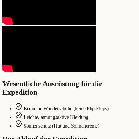
Wesentliche Ausrüstung für die
Expedition
check_circle
Bequeme Wanderschuhe (keine Flip-Flops)
check_circle
Leichte, atmungsaktive Kleidung
check_circle
Sonnenschutz (Hut und Sonnencreme)