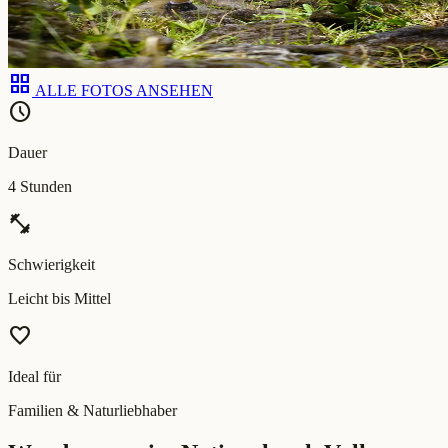
grid_view
ALLE FOTOS ANSEHEN
schedule
Dauer
4 Stunden
fitness_center
Schwierigkeit
Leicht bis Mittel
favorite
Ideal für
Familien & Naturliebhaber