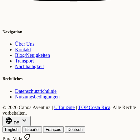
Navigation
Über Uns
Kontakt
Blog/Neuigkeiten
Transport
Nachhaltigkeit
Rechtliches
Datenschutzrichtlinie
Nutzungsbedingungen
© 2026 Canoa Aventura |
UTourSite
|
TOP Costa Rica
.
Alle Rechte
vorbehalten.
language
expand_more
DE
English
Español
Français
Deutsch
eco
Pura Vida