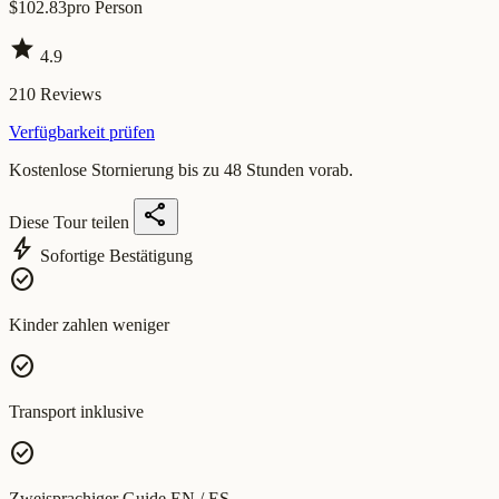
$
102.83
pro Person
star
4.9
210
Reviews
Verfügbarkeit prüfen
Kostenlose Stornierung bis zu 48 Stunden vorab.
share
Diese Tour teilen
bolt
Sofortige Bestätigung
check_circle
Kinder zahlen weniger
check_circle
Transport inklusive
check_circle
Zweisprachiger Guide EN / ES