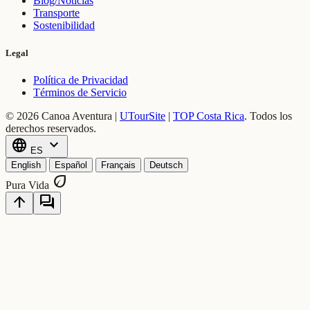
Blog/Noticias
Transporte
Sostenibilidad
Legal
Política de Privacidad
Términos de Servicio
© 2026 Canoa Aventura |
UTourSite
|
TOP Costa Rica
.
Todos los
derechos reservados.
language
expand_more
ES
English
Español
Français
Deutsch
eco
Pura Vida
arrow_upward
forum