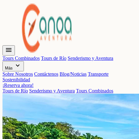
menu
Tours Combinados
Tours de Río
Senderismo y Aventura
expand_more
Más
Sobre Nosotros
Contáctenos
Blog/Noticias
Transporte
Sostenibilidad
¡Reserva ahora!
Tours de Río
Senderismo y Aventura
Tours Combinados