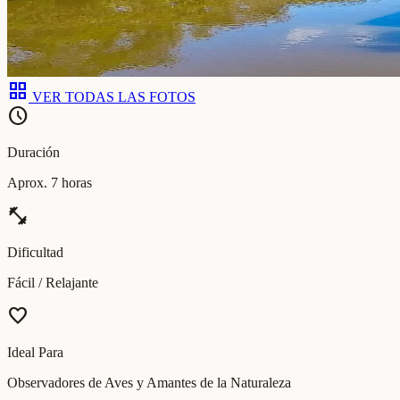
grid_view
VER TODAS LAS FOTOS
schedule
Duración
Aprox. 7 horas
fitness_center
Dificultad
Fácil / Relajante
favorite
Ideal Para
Observadores de Aves y Amantes de la Naturaleza