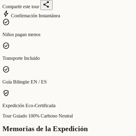
share
Compartir este tour
bolt
Confirmación Instantánea
check_circle
Niños pagan menos
check_circle
Transporte Incluido
check_circle
Guía Bilingüe EN / ES
verified_user
Expedición Eco-Certificada
Tour Guiado 100% Carbono Neutral
Memorias de la Expedición