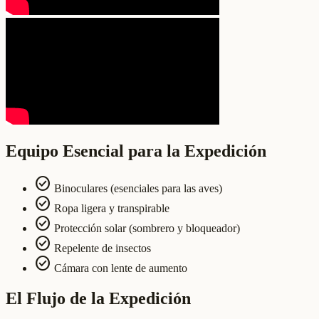
Equipo Esencial para la Expedición
check_circle
Binoculares (esenciales para las aves)
check_circle
Ropa ligera y transpirable
check_circle
Protección solar (sombrero y bloqueador)
check_circle
Repelente de insectos
check_circle
Cámara con lente de aumento
El Flujo de la Expedición