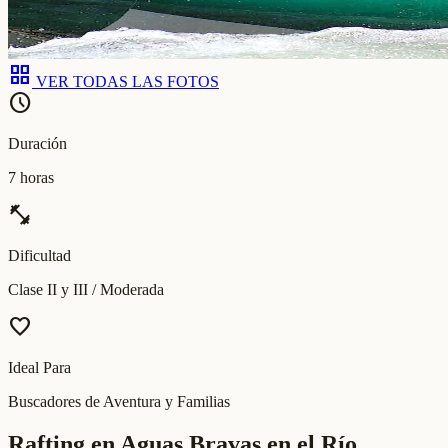
grid_view
VER TODAS LAS FOTOS
schedule
Duración
7 horas
fitness_center
Dificultad
Clase II y III / Moderada
favorite
Ideal Para
Buscadores de Aventura y Familias
Rafting en Aguas Bravas en el Río