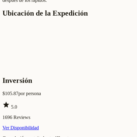
después de los rápidos.
Ubicación de la Expedición
Inversión
$
105.87
por persona
star
5.0
1696
Reviews
Ver Disponibilidad