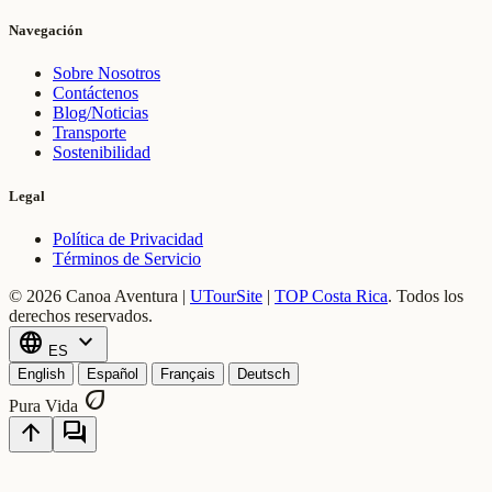
Navegación
Sobre Nosotros
Contáctenos
Blog/Noticias
Transporte
Sostenibilidad
Legal
Política de Privacidad
Términos de Servicio
© 2026 Canoa Aventura |
UTourSite
|
TOP Costa Rica
.
Todos los
derechos reservados.
language
expand_more
ES
English
Español
Français
Deutsch
eco
Pura Vida
arrow_upward
forum