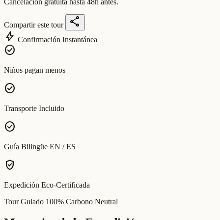
Cancelación gratuita hasta 48h antes.
share
Compartir este tour
bolt
Confirmación Instantánea
check_circle
Niños pagan menos
check_circle
Transporte Incluido
check_circle
Guía Bilingüe EN / ES
verified_user
Expedición Eco-Certificada
Tour Guiado 100% Carbono Neutral