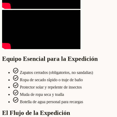
Equipo Esencial para la Expedición
check_circle
Zapatos cerrados (obligatorios, no sandalias)
check_circle
Ropa de secado rápido o traje de baño
check_circle
Protector solar y repelente de insectos
check_circle
Muda de ropa seca y toalla
check_circle
Botella de agua personal para recargas
El Flujo de la Expedición