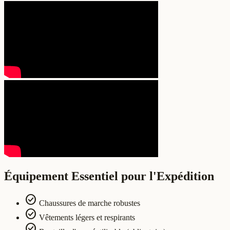
Équipement Essentiel pour l'Expédition
check_circle
Chaussures de marche robustes
check_circle
Vêtements légers et respirants
check_circle