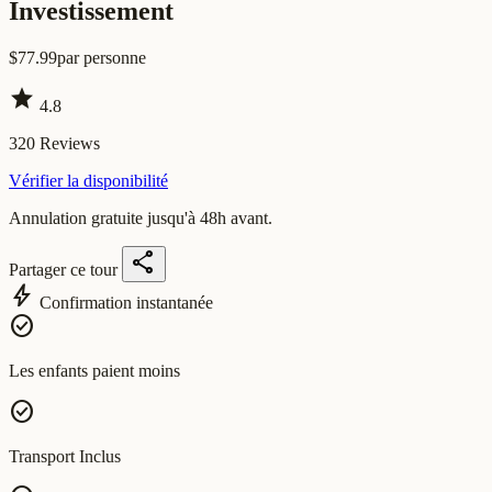
Investissement
$
77.99
par personne
star
4.8
320
Reviews
Vérifier la disponibilité
Annulation gratuite jusqu'à 48h avant.
share
Partager ce tour
bolt
Confirmation instantanée
check_circle
Les enfants paient moins
check_circle
Transport Inclus