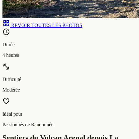
grid_view
REVOIR TOUTES LES PHOTOS
schedule
Durée
4 heures
fitness_center
Difficulté
Modérée
favorite
Idéal pour
Passionnés de Randonnée
Sentiers du Volcan Arenal depuis La