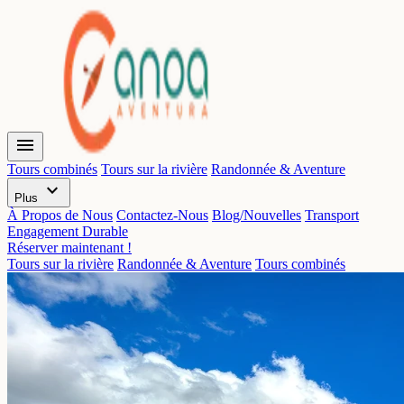
menu
Tours combinés
Tours sur la rivière
Randonnée & Aventure
expand_more
Plus
À Propos de Nous
Contactez-Nous
Blog/Nouvelles
Transport
Engagement Durable
Réserver maintenant !
Tours sur la rivière
Randonnée & Aventure
Tours combinés