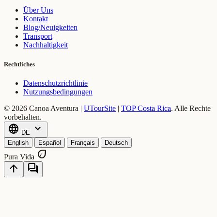
Über Uns
Kontakt
Blog/Neuigkeiten
Transport
Nachhaltigkeit
Rechtliches
Datenschutzrichtlinie
Nutzungsbedingungen
© 2026 Canoa Aventura |
UTourSite
|
TOP Costa Rica
.
Alle Rechte
vorbehalten.
language
expand_more
DE
English
Español
Français
Deutsch
eco
Pura Vida
arrow_upward
forum