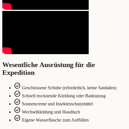
Wesentliche Ausrüstung für die
Expedition
check_circle
Geschlossene Schuhe (erforderlich, keine Sandalen)
check_circle
Schnell trocknende Kleidung oder Badeanzug
check_circle
Sonnencreme und Insektenschutzmittel
check_circle
Wechselkleidung und Handtuch
check_circle
Eigene Wasserflasche zum Auffüllen