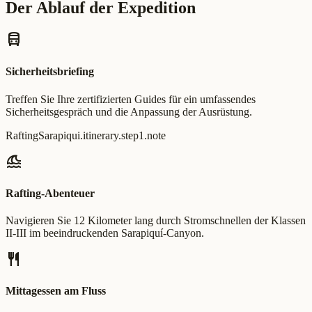
Der Ablauf der Expedition
directions_bus
Sicherheitsbriefing
Treffen Sie Ihre zertifizierten Guides für ein umfassendes
Sicherheitsgespräch und die Anpassung der Ausrüstung.
RaftingSarapiqui.itinerary.step1.note
tsunami
Rafting-Abenteuer
Navigieren Sie 12 Kilometer lang durch Stromschnellen der Klassen
II-III im beeindruckenden Sarapiquí-Canyon.
restaurant
Mittagessen am Fluss