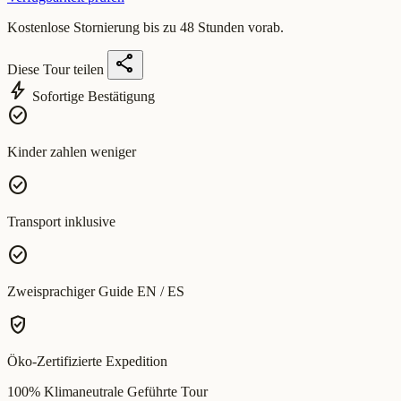
Kostenlose Stornierung bis zu 48 Stunden vorab.
share
Diese Tour teilen
bolt
Sofortige Bestätigung
check_circle
Kinder zahlen weniger
check_circle
Transport inklusive
check_circle
Zweisprachiger Guide EN / ES
verified_user
Öko-Zertifizierte Expedition
100% Klimaneutrale Geführte Tour