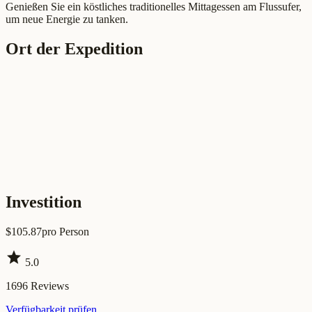
Genießen Sie ein köstliches traditionelles Mittagessen am Flussufer,
um neue Energie zu tanken.
Ort der Expedition
Investition
$
105.87
pro Person
star
5.0
1696
Reviews
Verfügbarkeit prüfen