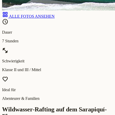
grid_view
ALLE FOTOS ANSEHEN
schedule
Dauer
7 Stunden
fitness_center
Schwierigkeit
Klasse II und III / Mittel
favorite
Ideal für
Abenteurer & Familien
Wildwasser-Rafting auf dem Sarapiquí-